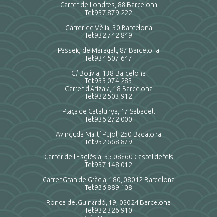
Carrer de Londres, 88 Barcelona
Tel:
937 879 222
Carrer de Vèlia, 30 Barcelona
Tel:
932 742 849
Passeig de Maragall, 87 Barcelona
Tel:
934 507 647
C/ Bolívia, 138 Barcelona
Tel:
933 074 283
Carrer d'Arizala, 18 Barcelona
Tel:
932 503 912
Plaça de Catalunya, 17 Sabadell
Tel:
936 272 000
Avinguda Martí Pujol, 250 Badalona
Tel:
932 668 879
Carrer de l'Església, 35 08860 Castelldefels
Tel:
937 148 012
Carrer Gran de Gràcia, 180, 08012 Barcelona
Tel:
936 889 108
Ronda del Guinardó, 19, 08024 Barcelona
Tel:
932 326 910