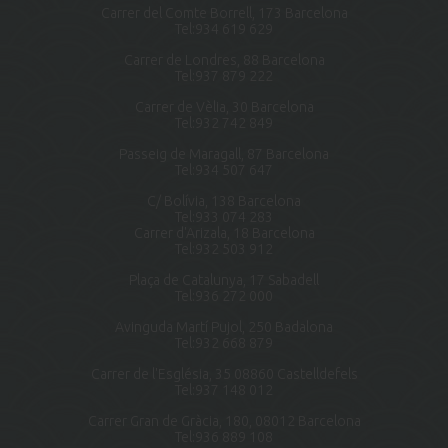
Carrer del Comte Borrell, 173 Barcelona
Tel:
934 619 629
Carrer de Londres, 88 Barcelona
Tel:
937 879 222
Carrer de Vèlia, 30 Barcelona
Tel:
932 742 849
Passeig de Maragall, 87 Barcelona
Tel:
934 507 647
C/ Bolívia, 138 Barcelona
Tel:
933 074 283
Carrer d'Arizala, 18 Barcelona
Tel:
932 503 912
Plaça de Catalunya, 17 Sabadell
Tel:
936 272 000
Avinguda Martí Pujol, 250 Badalona
Tel:
932 668 879
Carrer de l'Església, 35 08860 Castelldefels
Tel:
937 148 012
Carrer Gran de Gràcia, 180, 08012 Barcelona
Tel:
936 889 108