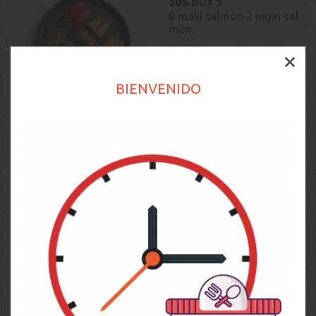
Box 5
505.
8 maki salmón 2 nigiri sal
món...
22.99€
/ 14 piezas
BIENVENIDO
Box 9
509.
8 ura salmón y queso 4
maki salmón...
24.50€
/ 22 piezas
Box 11
511.