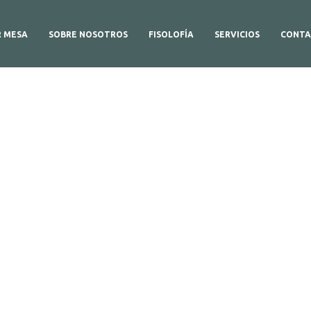
R MESA
SOBRE NOSOTROS
FISOLOFÍA
SERVICIOS
CONTA
etalles del produc
Aquí,Puedes ver más información sobre el producto.