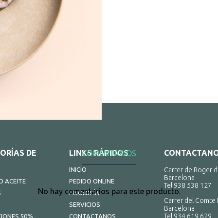
ORÍAS DE
LINKS RÁPIDOS
CONTACTAN
COMENTARIOS
INICIO
Carrer de Roger d
Barcelona
 ACEITE
PEDIDO ONLINE
Tel:
938 538 127
No hay comentarios para este producto.
S
FISOLOFÍA
Carrer del Comte 
SERVICIOS
Barcelona
Tel:
934 619 629
IONES 50%
CONTACTANOS