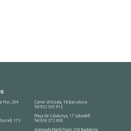
OS
e Flor, 204
Carrer d'Arizala, 18 Barcelona
Tel:
932 503 912
Plaça de Catalunya, 17 Sabadell
Borrell, 173
Tel:
936 272 000
Avinguda Martí Pujol, 250 Badalona