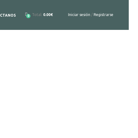
Total:
0.00€
Iniciar sesión
/
Registrarse
CTANOS
0
to