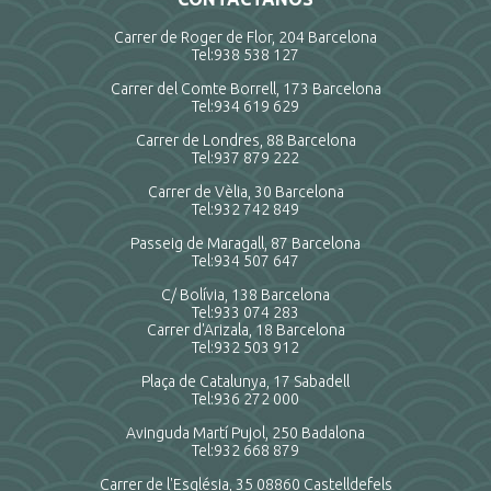
Carrer de Roger de Flor, 204 Barcelona
Tel:
938 538 127
Carrer del Comte Borrell, 173 Barcelona
Tel:
934 619 629
Carrer de Londres, 88 Barcelona
Tel:
937 879 222
Carrer de Vèlia, 30 Barcelona
Tel:
932 742 849
Passeig de Maragall, 87 Barcelona
Tel:
934 507 647
C/ Bolívia, 138 Barcelona
Tel:
933 074 283
Carrer d'Arizala, 18 Barcelona
Tel:
932 503 912
Plaça de Catalunya, 17 Sabadell
Tel:
936 272 000
Avinguda Martí Pujol, 250 Badalona
Tel:
932 668 879
Carrer de l'Església, 35 08860 Castelldefels