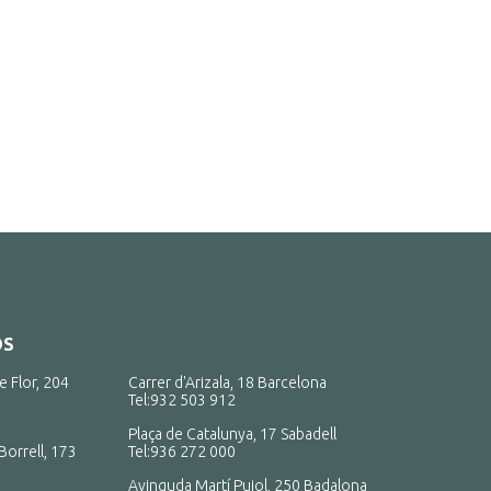
OS
e Flor, 204
Carrer d'Arizala, 18 Barcelona
Tel:
932 503 912
Plaça de Catalunya, 17 Sabadell
Borrell, 173
Tel:
936 272 000
Avinguda Martí Pujol, 250 Badalona