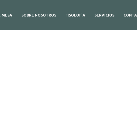
R MESA
SOBRE NOSOTROS
FISOLOFÍA
SERVICIOS
CONTA
etalles del produc
Aquí,Puedes ver más información sobre el producto.