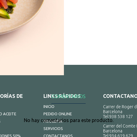
ORÍAS DE
LINKS RÁPIDOS
CONTACTAN
COMENTARIOS
INICIO
Carrer de Roger d
Barcelona
 ACEITE
PEDIDO ONLINE
Tel:
938 538 127
No hay comentarios para este producto.
S
FISOLOFÍA
Carrer del Comte 
SERVICIOS
Barcelona
Tel:
934 619 629
IONES 50%
CONTACTANOS