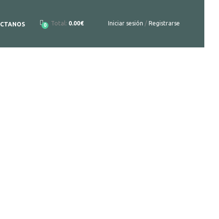
Total:
0.00€
Iniciar sesión
/
Registrarse
CTANOS
0
to