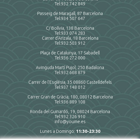
Tel:
932 742 849
Passeig de Maragall, 87 Barcelona
Tel:
934 507 647
C/ Bolívia, 138 Barcelona
Tel:
933 074 283
Carrer d'Arizala, 18 Barcelona
Tel:
932 503 912
Plaça de Catalunya, 17 Sabadell
Tel:
936 272 000
Avinguda Martí Pujol, 250 Badalona
Tel:
932 668 879
Carrer de l'Església, 35 08860 Castelldefels
Tel:
937 148 012
Carrer Gran de Gràcia, 180, 08012 Barcelona
Tel:
936 889 108
Ronda del Guinardó, 19, 08024 Barcelona
Tel:
932 326 910
info@youme.es
Lunes a Domingo:
11:30-23:30