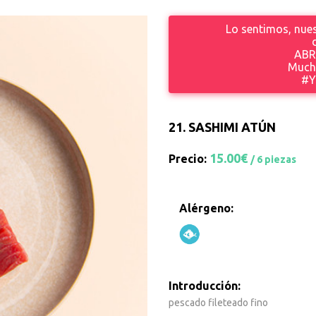
Lo sentimos, nues
ABR
Mucha
#Y
21.
SASHIMI ATÚN
15.00€
Precio:
/ 6 piezas
Alérgeno:
Introducción:
pescado fileteado fino