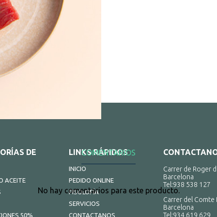
ORÍAS DE
LINKS RÁPIDOS
CONTACTAN
COMENTARIOS
INICIO
Carrer de Roger d
Barcelona
 ACEITE
PEDIDO ONLINE
Tel:
938 538 127
No hay comentarios para este producto.
S
FISOLOFÍA
Carrer del Comte 
SERVICIOS
Barcelona
Tel:
934 619 629
IONES 50%
CONTACTANOS