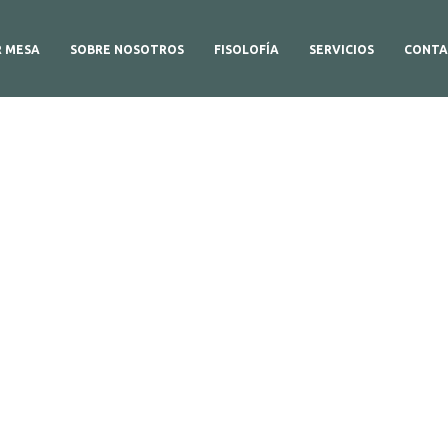
R MESA
SOBRE NOSOTROS
FISOLOFÍA
SERVICIOS
CONTA
etalles del produc
Aquí,Puedes ver más información sobre el producto.