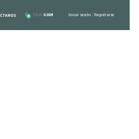
Total:
0.00€
Iniciar sesión
/
Registrarse
CTANOS
0
to