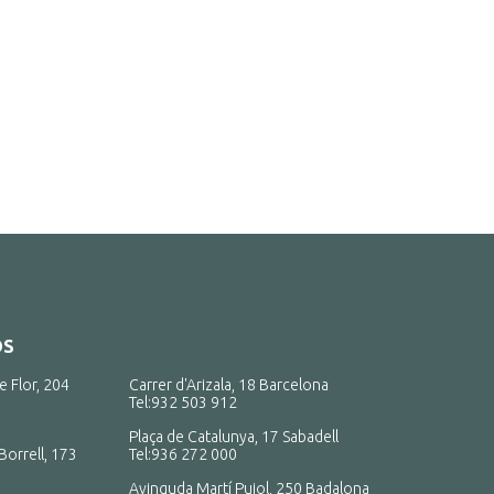
OS
e Flor, 204
Carrer d'Arizala, 18 Barcelona
Tel:
932 503 912
Plaça de Catalunya, 17 Sabadell
Borrell, 173
Tel:
936 272 000
Avinguda Martí Pujol, 250 Badalona