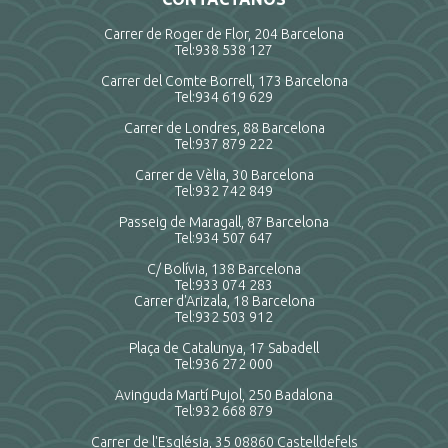
Carrer de Roger de Flor, 204 Barcelona
Tel:
938 538 127
Carrer del Comte Borrell, 173 Barcelona
Tel:
934 619 629
Carrer de Londres, 88 Barcelona
Tel:
937 879 222
Carrer de Vèlia, 30 Barcelona
Tel:
932 742 849
Passeig de Maragall, 87 Barcelona
Tel:
934 507 647
C/ Bolívia, 138 Barcelona
Tel:
933 074 283
Carrer d'Arizala, 18 Barcelona
Tel:
932 503 912
Plaça de Catalunya, 17 Sabadell
Tel:
936 272 000
Avinguda Martí Pujol, 250 Badalona
Tel:
932 668 879
Carrer de l'Església, 35 08860 Castelldefels